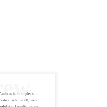
rew
 Andreas har arbejdet som
stival siden 2008, været
oduktionskoordinator for