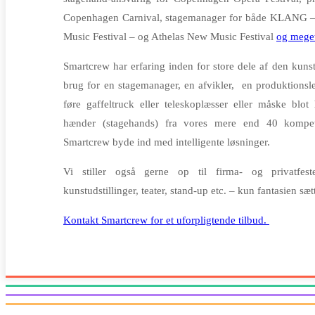
Copenhagen Carnival, stagemanager for både KLANG 
Music Festival – og Athelas New Music Festival
og meget
Smartcrew har erfaring inden for store dele af den kuns
brug for en stagemanager, en afvikler, en produktionsled
føre gaffeltruck eller teleskoplæsser eller måske blot
hænder (stagehands) fra vores mere end 40 kompet
Smartcrew byde ind med intelligente løsninger.
Vi stiller også gerne op til firma- og privatfeste
kunstudstillinger, teater, stand-up etc. – kun fantasien sæ
Kontakt Smartcrew for et uforpligtende tilbud.