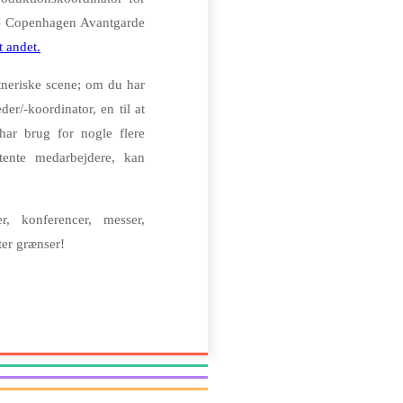
– Copenhagen Avantgarde
 andet.
tneriske scene; om du har
er/-koordinator, en til at
 har brug for nogle flere
ente medarbejdere, kan
r, konferencer, messer,
tter grænser!